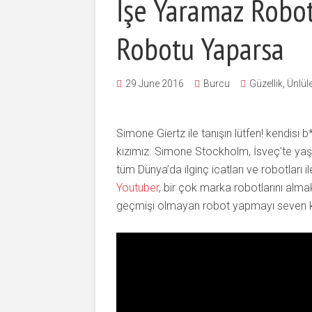
İşe Yaramaz Robot
Robotu Yaparsa
29 June 2016
Burcu
Güzellik
,
Ünlül
Simone Giertz ile tanışın lütfen! kendisi 
kızımız. Simone Stockholm, İsveç’te y
tüm Dünya’da ilginç icatları ve robotları
Youtuber
, bir çok marka robotlarını alma
geçmişi olmayan robot yapmayı seven kı