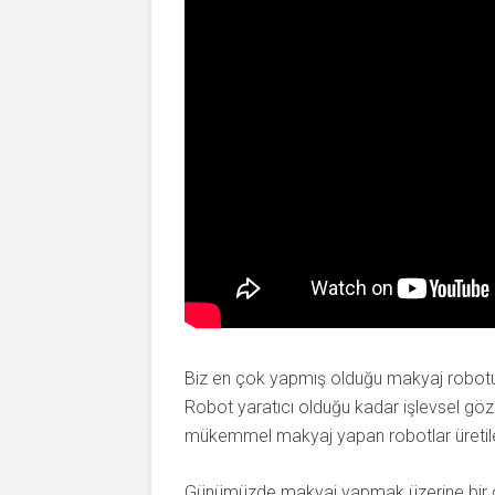
Biz en çok yapmış olduğu makyaj robot
Robot yaratıcı olduğu kadar işlevsel göz
mükemmel makyaj yapan robotlar üretile
Günümüzde makyaj yapmak üzerine bir çok