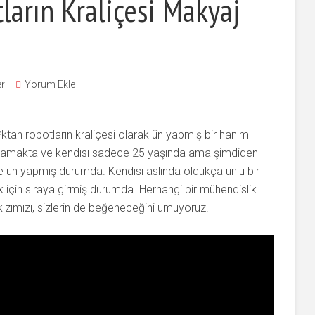
ların Kraliçesi Makyaj
er
Yorum Ekle
b*ktan robotların kraliçesi olarak ün yapmış bir hanım
aşamakta ve kendısı sadece 25 yaşında ama şimdiden
 ile ün yapmış durumda. Kendisi aslında oldukça ünlü bir
k için sıraya girmiş durumda. Herhangi bir mühendislik
zımızı, sizlerin de beğeneceğini umuyoruz.