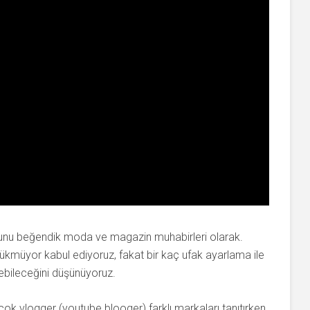
unu beğendik moda ve magazin muhabirleri olarak.
ükmüyor kabul ediyoruz, fakat bir kaç ufak ayarlama ile
bileceğini düşünüyoruz.
 vlogger (youtube blooger) farklı markaları tanıtırken