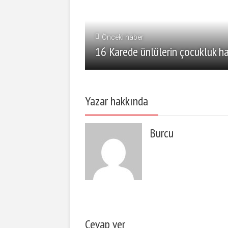
Önceki haber
16 Karede ünlülerin çocukluk ha
Yazar hakkında
Burcu
Cevap ver