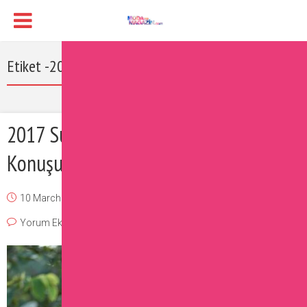
Etiket -2017 survivor yarışmacıları
2017 Survivor Sabriye Çok
Konuşulacak
10 March 2017
Burcu
Magazin
,
Ünlüler
Yorum Ekle