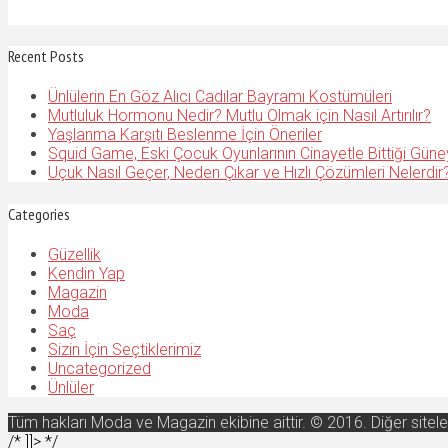
Recent Posts
Ünlülerin En Göz Alıcı Cadılar Bayramı Kostümüleri
Mutluluk Hormonu Nedir? Mutlu Olmak için Nasıl Artırılır?
Yaşlanma Karşıtı Beslenme İçin Öneriler
Squid Game, Eski Çocuk Oyunlarının Cinayetle Bittiği Güne
Uçuk Nasıl Geçer, Neden Çıkar ve Hızlı Çözümleri Nelerdir
Categories
Güzellik
Kendin Yap
Magazin
Moda
Saç
Sizin İçin Seçtiklerimiz
Uncategorized
Ünlüler
Tüm hakları Moda ve Magazin ekibine aittir. © 2016. Diğer sitel
/* ]]> */