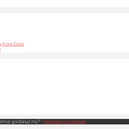
y Kore Dizisi
?
erimizi gördünüz mü? -
Dekorasyon Magazin