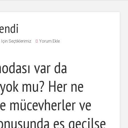
endi
 İçin Seçtiklerimiz
Yorum Ekle
modası var da
 yok mu? Her ne
le mücevherler ve
onusunda es geçilse