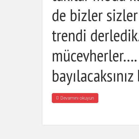
de bizler sizl
trendi derledik.
mücevherler….
bayılacaksınız
Devamını okuyun