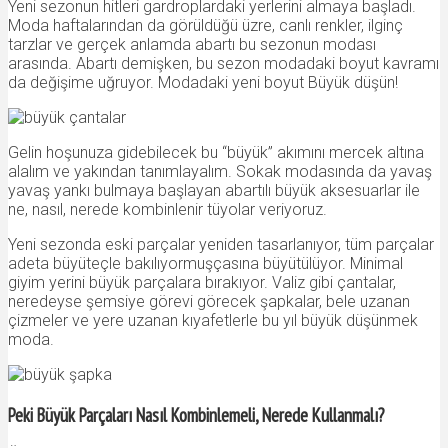
Yeni sezonun hitleri gardroplardaki yerlerini almaya başladı.
Moda haftalarından da görüldüğü üzre, canlı renkler, ilginç
tarzlar ve gerçek anlamda abartı bu sezonun modası
arasında. Abartı demişken, bu sezon modadaki boyut kavramı
da değişime uğruyor. Modadaki yeni boyut Büyük düşün!
Gelin hoşunuza gidebilecek bu “büyük” akımını mercek altına
alalım ve yakından tanımlayalım. Sokak modasında da yavaş
yavaş yankı bulmaya başlayan abartılı büyük aksesuarlar ile
ne, nasıl, nerede kombinlenir tüyolar veriyoruz.
Yeni sezonda eski parçalar yeniden tasarlanıyor, tüm parçalar
adeta büyüteçle bakılıyormuşçasına büyütülüyor. Minimal
giyim yerini büyük parçalara bırakıyor. Valiz gibi çantalar,
neredeyse şemsiye görevi görecek şapkalar, bele uzanan
çizmeler ve yere uzanan kıyafetlerle bu yıl büyük düşünmek
moda.
Peki Büyük Parçaları Nasıl Kombinlemeli, Nerede Kullanmalı?