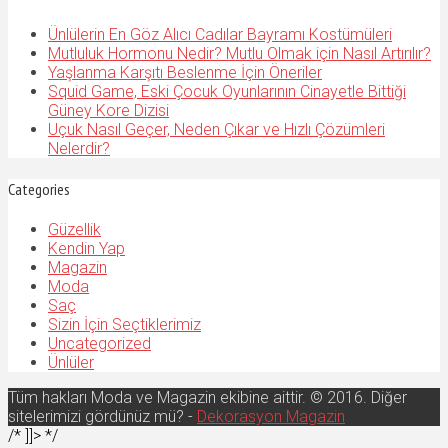
Ünlülerin En Göz Alıcı Cadılar Bayramı Kostümüleri
Mutluluk Hormonu Nedir? Mutlu Olmak için Nasıl Artırılır?
Yaşlanma Karşıtı Beslenme İçin Öneriler
Squid Game, Eski Çocuk Oyunlarının Cinayetle Bittiği
Güney Kore Dizisi
Uçuk Nasıl Geçer, Neden Çıkar ve Hızlı Çözümleri
Nelerdir?
Categories
Güzellik
Kendin Yap
Magazin
Moda
Saç
Sizin İçin Seçtiklerimiz
Uncategorized
Ünlüler
Tüm hakları Moda ve Magazin ekibine aittir. © 2016. Diğer
sitelerimizi gördünüz mü? -
Dekorasyon Magazin
/* ]]> */