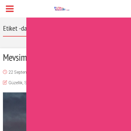
Etiket -damat fotoğrafları
Mevsime Göre Düğün Fotografları
22 September 2016
Burcu
Güzellik
,
Sizin İçin Seçtiklerimiz
Yorum Ekle