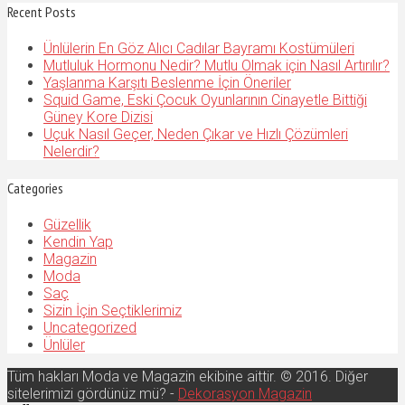
Recent Posts
Ünlülerin En Göz Alıcı Cadılar Bayramı Kostümüleri
Mutluluk Hormonu Nedir? Mutlu Olmak için Nasıl Artırılır?
Yaşlanma Karşıtı Beslenme İçin Öneriler
Squid Game, Eski Çocuk Oyunlarının Cinayetle Bittiği
Güney Kore Dizisi
Uçuk Nasıl Geçer, Neden Çıkar ve Hızlı Çözümleri
Nelerdir?
Categories
Güzellik
Kendin Yap
Magazin
Moda
Saç
Sizin İçin Seçtiklerimiz
Uncategorized
Ünlüler
Tüm hakları Moda ve Magazin ekibine aittir. © 2016. Diğer
sitelerimizi gördünüz mü? -
Dekorasyon Magazin