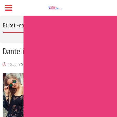
Etiket -dantel tshirt
Dantelin Transparan Büyüsü
16 June 2016
Burcu
Moda
Yorum Ekle