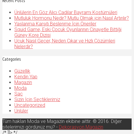
Recent Posts
Ünlülerin En Göz Alıcı Cadılar Bayramı Kostümüleri
Mutluluk Hormonu Nedir? Mutlu Olmak için Nasıl Artırılır?
Yaşlanma Karşıtı Beslenme İçin Öneriler
Squid Game, Eski Çocuk Oyunlarının Cinayetle Bittiği
Güney Kore Dizisi
Uçuk Nasıl Geçer, Neden Çıkar ve Hızlı Çözümleri
Nelerdir?
Categories
Güzellik
Kendin Yap
Magazin
Moda
Saç
Sizin İçin Seçtiklerimiz
Uncategorized
Ünlüler
Tüm hakları Moda ve Magazin ekibine aittir. © 2016. Diğer
sitelerimizi gördünüz mü? -
Dekorasyon Magazin
/* ]]> */