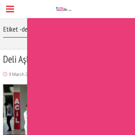
Etiket -deli aşk gala izle
Deli Aşk Filmi Oyuncuları
9 March 2017
Burcu
Magazin
Yorum Ekle