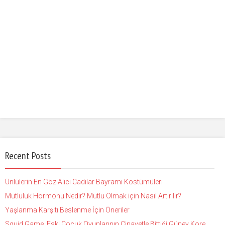
Recent Posts
Ünlülerin En Göz Alıcı Cadılar Bayramı Kostümüleri
Mutluluk Hormonu Nedir? Mutlu Olmak için Nasıl Artırılır?
Yaşlanma Karşıtı Beslenme İçin Öneriler
Squid Game, Eski Çocuk Oyunlarının Cinayetle Bittiği Güney Kore