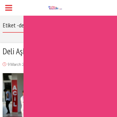
Etiket -deli aşk izle
Deli Aşk Filmi Oyuncuları
9 March 2017
Burcu
Magazin
Yorum Ekle