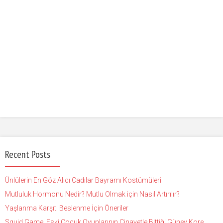
Recent Posts
Ünlülerin En Göz Alıcı Cadılar Bayramı Kostümüleri
Mutluluk Hormonu Nedir? Mutlu Olmak için Nasıl Artırılır?
Yaşlanma Karşıtı Beslenme İçin Öneriler
Squid Game, Eski Çocuk Oyunlarının Cinayetle Bittiği Güney Kore