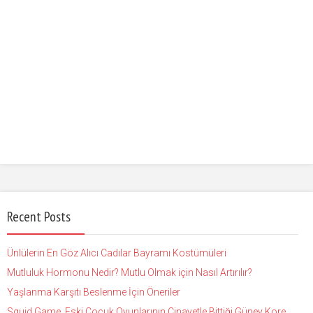
Recent Posts
Ünlülerin En Göz Alıcı Cadılar Bayramı Kostümüleri
Mutluluk Hormonu Nedir? Mutlu Olmak için Nasıl Artırılır?
Yaşlanma Karşıtı Beslenme İçin Öneriler
Squid Game, Eski Çocuk Oyunlarının Cinayetle Bittiği Güney Kore