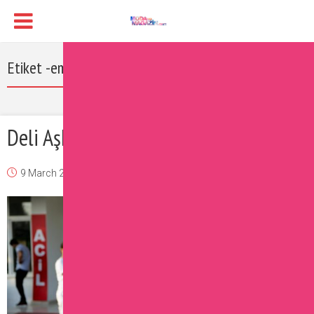
Etiket -emrah kaman filmleri
Deli Aşk Filmi Oyuncuları
9 March 2017
Burcu
Magazin
Yorum Ekle