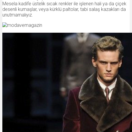
Mesela kadife üstelik sıcak renkler ile işlenen hali ya da çiçek
desenli kumaşlar, veya kürklü paltolar, tabi salaş kazakları da
unutmamalıyız.