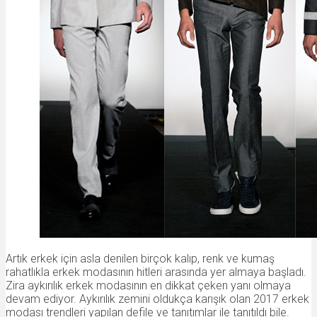
Artık erkek için asla denilen birçok kalıp, renk ve kumaş
rahatlıkla erkek modasının hitleri arasında yer almaya başladı.
Zira aykırılık erkek modasının en dikkat çeken yanı olmaya
devam ediyor. Aykırılık zemini oldukça karışık olan 2017 erkek
modası trendleri yapılan defile ve tanıtımlar ile tanıtıldı bile.