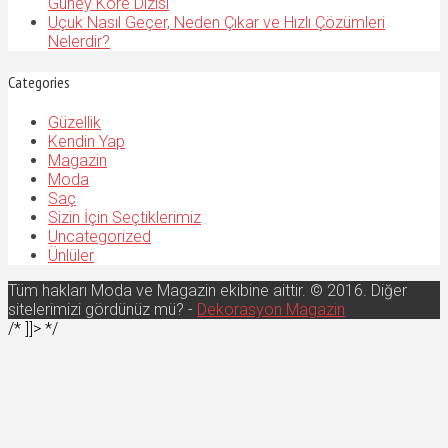
Güney Kore Dizisi
Uçuk Nasıl Geçer, Neden Çıkar ve Hızlı Çözümleri
Nelerdir?
Categories
Güzellik
Kendin Yap
Magazin
Moda
Saç
Sizin İçin Seçtiklerimiz
Uncategorized
Ünlüler
Tüm hakları Moda ve Magazin ekibine aittir. © 2016. Diğer
sitelerimizi gördünüz mü? -
Dekorasyon Magazin
/* ]]> */