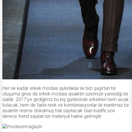
Her ne kadar erkek modası aykırılıklar ile bizi şaşırtan bir
oluşuma girse de erkek modası asaletin üzerinize yansıdığı bir
daldır. 2017’ye girdiğimiz bu kış günlerinde erkekleri hem sıcak
tutacak, hem de farklı renk ve kombinasyonlar ile inanılmaz bir
asaletin resme dökülmüş hali sayılacak olan kadife son
derece trend sayılan bir materyal haline gelmiştir.