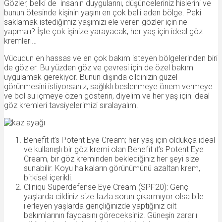
Gözler, belki de insanın duygularını, düşünceleriniz hislerini ve
bunun ötesinde kişinin yaşını en çok belli eden bölge. Peki
saklamak istediğimiz yaşımızı ele veren gözler için ne
yapmalı? İşte çok işinize yarayacak, her yaş için ideal göz
kremleri…
Vücudun en hassas ve en çok bakım isteyen bölgelerinden biri
de gözler. Bu yüzden göz ve çevresi için de özel bakım
uygulamak gerekiyor. Bunun dışında cildinizin güzel
görünmesini istiyorsanız, sağlıklı beslenmeye önem vermeye
ve bol su içmeye özen gösterin, diyelim ve her yaş için ideal
göz kremleri tavsiyelerimizi sıralayalım.
Benefit ıt’s Potent Eye Cream; her yaş için oldukça ideal
ve kullanışlı bir göz kremi olan Benefit ıt’s Potent Eye
Cream, bir göz kreminden beklediğiniz her şeyi size
sunabilir. Koyu halkaların görünümünü azaltan krem,
bitkisel içerikli.
Cliniqu Superdefense Eye Cream (SPF20): Genç
yaşlarda cildiniz size fazla sorun çıkarmıyor olsa bile
ilerleyen yaşlarda gençliğinizde yaptığınız cilt
bakımlarının faydasını göreceksiniz. Güneşin zararlı