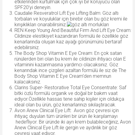
etkilerinden kurtulmak için çok iyi bir koruyucu olan
SPF20’yi deneyin.
Caudalie Resveratrol Lift Eye Lifting Balm: Göz altı
torbaları ve koyuluklar için birebir olan bu göz kremi ile
kırışıklıkları onarabilirsiniz.
REN Keep Young And Beautiful Firm And Lift Eye Cream:
Cildinize elestikiyet kazandıran formülü ile özellikle göz
kenarlarında oluşan kaz ayağı görünümünü bertaraf
edebilirsiniz.
The Body Shop Vitamin E Eye Cream: En çok satan
rünülerden biri olan bu krem ile cildinizin ihtiyacı olan E
vitaminini kazanmasına yardımcı olacaksınız. Göz
kenarındak ince çizgileri azaltan formülü ile siz de The
Body Shop Vitamin E Eye Cream’den memnun
kalacaksınız.
Clarins Super- Restorative Total Eye Consentrate: Saf
bitki özlü formülü organik ve doğal bir bakım vaat
ediyor.Özellikle hassas tene sahip kişiler için oldukça
ideal olan bu ürün, göz kenarlarınızı sıkılaştıracak.
Avon Anew Clinical Eye Lift: Avon göz çevresi için
ihtiyaç duyulan tüm ürünleri bir ürün ile karşılamayı
hedefliyor. Bir üründe iki ayrı krem bulabileceğiniz, Avon
Anew Clinical Eye Lift ile gergin ve aydınlık bir göz
çevresi vaat ediyor.