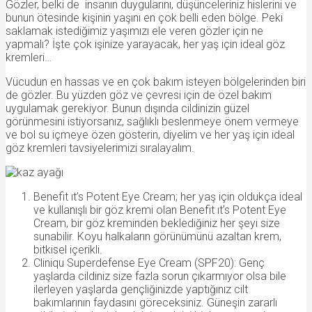
Gözler, belki de insanın duygularını, düşünceleriniz hislerini ve
bunun ötesinde kişinin yaşını en çok belli eden bölge. Peki
saklamak istediğimiz yaşımızı ele veren gözler için ne
yapmalı? İşte çok işinize yarayacak, her yaş için ideal göz
kremleri…
Vücudun en hassas ve en çok bakım isteyen bölgelerinden biri
de gözler. Bu yüzden göz ve çevresi için de özel bakım
uygulamak gerekiyor. Bunun dışında cildinizin güzel
görünmesini istiyorsanız, sağlıklı beslenmeye önem vermeye
ve bol su içmeye özen gösterin, diyelim ve her yaş için ideal
göz kremleri tavsiyelerimizi sıralayalım.
Benefit ıt’s Potent Eye Cream; her yaş için oldukça ideal
ve kullanışlı bir göz kremi olan Benefit ıt’s Potent Eye
Cream, bir göz kreminden beklediğiniz her şeyi size
sunabilir. Koyu halkaların görünümünü azaltan krem,
bitkisel içerikli.
Cliniqu Superdefense Eye Cream (SPF20): Genç
yaşlarda cildiniz size fazla sorun çıkarmıyor olsa bile
ilerleyen yaşlarda gençliğinizde yaptığınız cilt
bakımlarının faydasını göreceksiniz. Güneşin zararlı