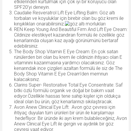
etkilerinden kurtulmak için çok iyi bir koruyucu olan
SPF20’yi deneyin.
Caudalie Resveratrol Lift Eye Lifting Balm: Göz altı
torbaları ve koyuluklar için birebir olan bu göz kremi ile
kırışıklıkları onarabilirsiniz.
REN Keep Young And Beautiful Firm And Lift Eye Cream:
Cildinize elestikiyet kazandıran formülü ile özellikle göz
kenarlarında oluşan kaz ayağı görünümünü bertaraf
edebilirsiniz.
The Body Shop Vitamin E Eye Cream: En çok satan
rünülerden biri olan bu krem ile cildinizin ihtiyacı olan E
vitaminini kazanmasına yardımcı olacaksınız. Göz
kenarındak ince çizgileri azaltan formülü ile siz de The
Body Shop Vitamin E Eye Cream’den memnun
kalacaksınız.
Clarins Super- Restorative Total Eye Consentrate: Saf
bitki özlü formülü organik ve doğal bir bakım vaat
ediyor.Özellikle hassas tene sahip kişiler için oldukça
ideal olan bu ürün, göz kenarlarınızı sıkılaştıracak.
Avon Anew Clinical Eye Lift: Avon göz çevresi için
ihtiyaç duyulan tüm ürünleri bir ürün ile karşılamayı
hedefliyor. Bir üründe iki ayrı krem bulabileceğiniz, Avon
Anew Clinical Eye Lift ile gergin ve aydınlık bir göz
çevresi vaat ediyor.