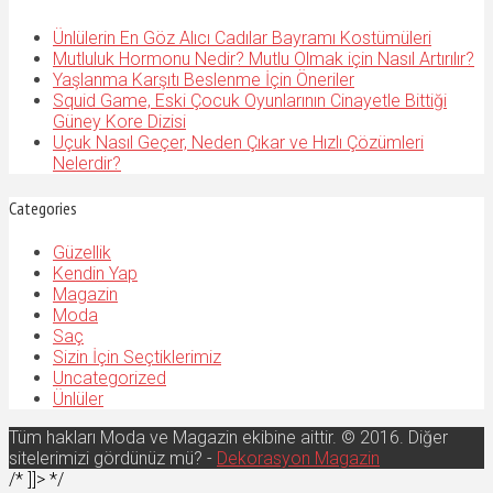
Ünlülerin En Göz Alıcı Cadılar Bayramı Kostümüleri
Mutluluk Hormonu Nedir? Mutlu Olmak için Nasıl Artırılır?
Yaşlanma Karşıtı Beslenme İçin Öneriler
Squid Game, Eski Çocuk Oyunlarının Cinayetle Bittiği
Güney Kore Dizisi
Uçuk Nasıl Geçer, Neden Çıkar ve Hızlı Çözümleri
Nelerdir?
Categories
Güzellik
Kendin Yap
Magazin
Moda
Saç
Sizin İçin Seçtiklerimiz
Uncategorized
Ünlüler
Tüm hakları Moda ve Magazin ekibine aittir. © 2016. Diğer
sitelerimizi gördünüz mü? -
Dekorasyon Magazin
/* ]]> */