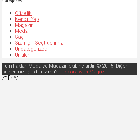
Categories
Güzellik
Kendin Yap
Magazin
Moda
Saç
Sizin İçin Seçtiklerimiz
Uncategorized
Ünlüler
Tüm hakları Moda ve Magazin ekibine aittir. © 2016. Diğer
sitelerimizi gördünüz mü? -
Dekorasyon Magazin
/* ]]> */