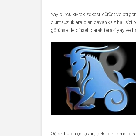
Yay burcu kıvrak zekası, dürüst ve atılga
olumsuzluklara olan dayanıksız hali sizi bı
görünse de cinsel olarak terazi yay ve ba
Oğlak burcu çalışkan, çekingen ama ideal