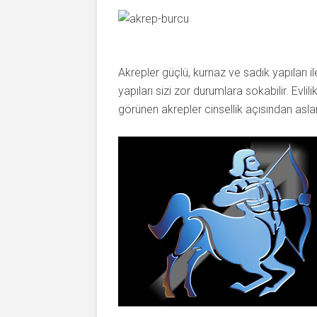
Akrepler güçlü, kurnaz ve sadık yapıları il
yapıları sizi zor durumlara sokabilir. Evli
görünen akrepler cinsellik açısından asla