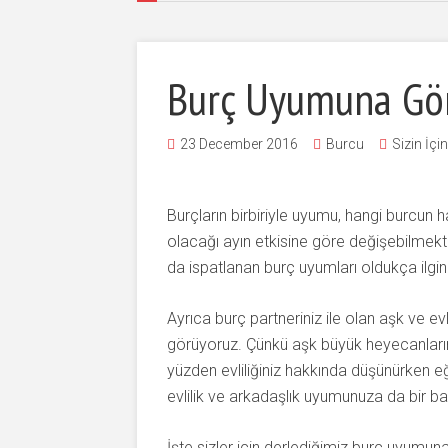
Burç Uyumuna Gör
23 December 2016
Burcu
Sizin İçi
Burçların birbiriyle uyumu, hangi burcun ha
olacağı ayın etkisine göre değişebilmekt
da ispatlanan burç uyumları oldukça ilgin
Ayrıca burç partneriniz ile olan aşk ve e
görüyoruz. Çünkü aşk büyük heyecanların e
yüzden evliliğiniz hakkında düşünürken e
evlilik ve arkadaşlık uyumunuza da bir ba
İşte sizler için derlediğimiz burç uyumuna