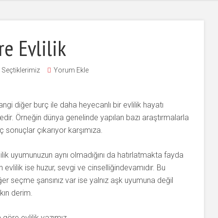
e Evlilik
n Seçtiklerimiz
Yorum Ekle
ngi diğer burç ile daha heyecanlı bir evlilik hayatı
edir. Örneğin dünya genelinde yapılan bazı araştırmalarla
ç sonuçlar çıkarıyor karşımıza.
vlilik uyumunuzun aynı olmadığını da hatırlatmakta fayda
vlilik ise huzur, sevgi ve cinselliğindevamıdır. Bu
ğer seçme şansınız var ise yalnız aşk uyumuna değil
kın derim.
 göre evlilik yazımız…