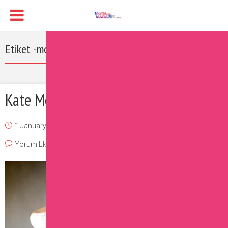
Etiket -modayı takip eden ünlüler
Kate Moss’dan Moda Dersi
1 January 2017
Burcu
Moda
,
Ünlüler
Yorum Ekle