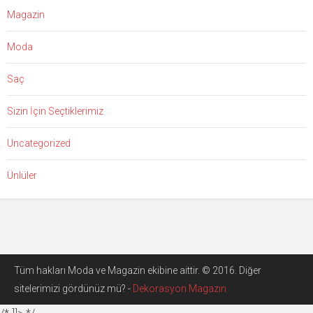
Magazin
Moda
Saç
Sizin İçin Seçtiklerimiz
Uncategorized
Ünlüler
Tüm hakları Moda ve Magazin ekibine aittir. © 2016. Diğer
sitelerimizi gördünüz mü? -
Dekorasyon Magazin