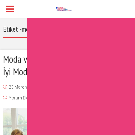
Etiket -modayı takip için
Moda ve Trendleri Takip Etmek İçin En
İyi Moda Uygulamaları
23 March 2017
Burcu
Moda
,
Sizin İçin Seçtiklerimiz
Yorum Ekle