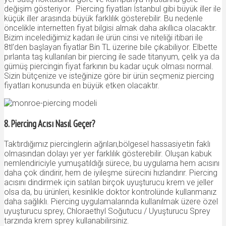
değişim gösteriyor. Piercing fiyatları İstanbul gibi büyük iller ile
küçük iller arasında büyük farklılık gösterebilir. Bu nedenle
öncelikle internetten fiyat bilgisi almak daha akıllıca olacaktır.
Bizim incelediğimiz kadarı ile ürün cinsi ve niteliği itibari ile
8tl’den başlayan fiyatlar Bin TL üzerine bile çıkabiliyor. Elbette
pırlanta taş kullanılan bir piercing ile sade titanyum, çelik ya da
gümüş piercingin fiyat farkının bu kadar uçuk olması normal.
Sizin bütçenize ve isteğinize göre bir ürün seçmeniz piercing
fiyatları konusunda en büyük etken olacaktır.
8. Piercing Acısı Nasıl Geçer?
Taktırdığımız piercinglerin ağrıları,bölgesel hassasiyetin faklı
olmasından dolayı yer yer farklılık gösterebilir. Oluşan kabuk
nemlendiriciyle yumuşatıldığı sürece, bu uygulama hem acısını
daha çok dindirir, hem de iyileşme sürecini hızlandırır. Piercing
acısını dindirmek için satılan birçok uyuşturucu krem ve jeller
olsa da, bu ürünleri, kesinlikle doktor kontrolünde kullanmanız
daha sağlıklı. Piercing uygulamalarında kullanılmak üzere özel
uyuşturucu sprey, Chloraethyl Soğutucu / Uyuşturucu Sprey
tarzında krem sprey kullanabilirsiniz.