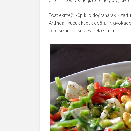
bir dilim tost ekmeği, (tercihe göre, diye
Tost ekmeği küp küp doğranarak kızartılır. 
Ardından küçük küçük doğranır. avokado,
üste kızartılan küp ekmekler atılır.