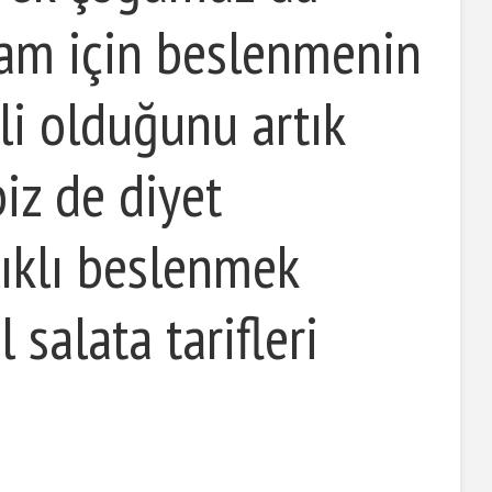
aşam için beslenmenin
i olduğunu artık
biz de diyet
lıklı beslenmek
 salata tarifleri