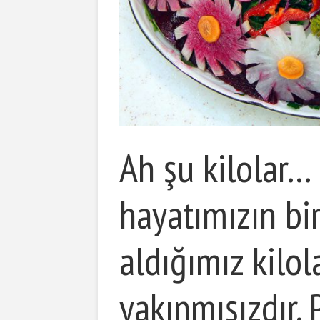
Ah şu kilolar
hayatımızın b
aldığımız kilol
yakınmışızdır.