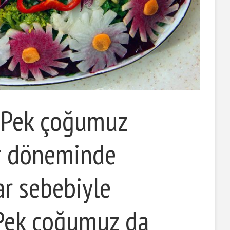
… Pek çoğumuz
ir döneminde
ar sebebiyle
 Pek çoğumuz da