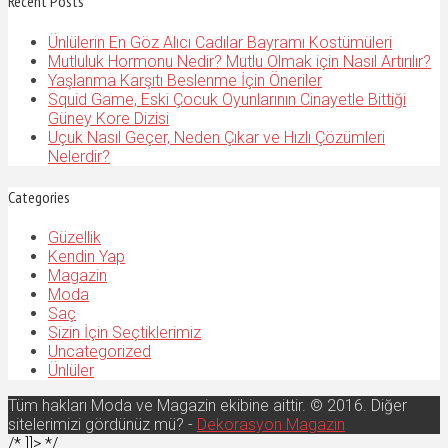
Recent Posts
Ünlülerin En Göz Alıcı Cadılar Bayramı Kostümüleri
Mutluluk Hormonu Nedir? Mutlu Olmak için Nasıl Artırılır?
Yaşlanma Karşıtı Beslenme İçin Öneriler
Squid Game, Eski Çocuk Oyunlarının Cinayetle Bittiği
Güney Kore Dizisi
Uçuk Nasıl Geçer, Neden Çıkar ve Hızlı Çözümleri
Nelerdir?
Categories
Güzellik
Kendin Yap
Magazin
Moda
Saç
Sizin İçin Seçtiklerimiz
Uncategorized
Ünlüler
Tüm hakları Moda ve Magazin ekibine aittir. © 2016. Diğer
sitelerimizi gördünüz mü? -
Dekorasyon Magazin
/* ]]> */