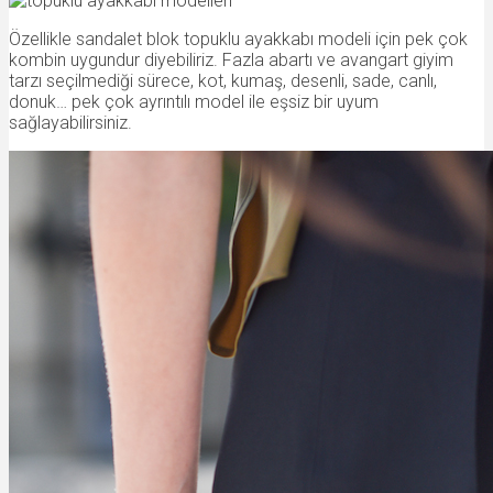
Özellikle sandalet blok topuklu ayakkabı modeli için pek çok
kombin uygundur diyebiliriz. Fazla abartı ve avangart giyim
tarzı seçilmediği sürece, kot, kumaş, desenli, sade, canlı,
donuk… pek çok ayrıntılı model ile eşsiz bir uyum
sağlayabilirsiniz.