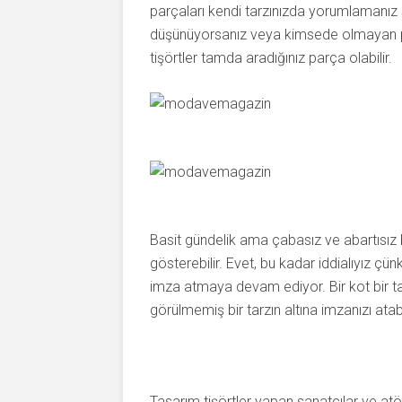
parçaları kendi tarzınızda yorumlamanız si
düşünüyorsanız veya kimsede olmayan pa
tişörtler tamda aradığınız parça olabilir.
Basit gündelik ama çabasız ve abartısız bir
gösterebilir. Evet, bu kadar iddialıyız çü
imza atmaya devam ediyor. Bir kot bir ta
görülmemiş bir tarzın altına imzanızı atabil
Tasarım tişörtler yapan sanatçılar ve atöl