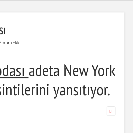
sı
Yorum Ekle
odası
adeta New York
intilerini yansıtıyor.