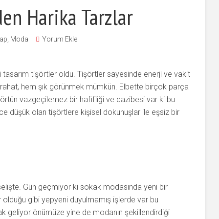
den Harika Tarzlar
Yap
,
Moda
Yorum Ekle
i tasarım tişörtler oldu. Tişörtler sayesinde enerji ve vakit
ahat, hem şık görünmek mümkün. Elbette birçok parça
örtün vazgeçilemez bir hafifliği ve cazibesi var ki bu
e düşük olan tişörtlere kişisel dokunuşlar ile eşsiz bir
lişte. Gün geçmiyor ki sokak modasında yeni bir
olduğu gibi yepyeni duyulmamış işlerde var bu
ak geliyor önümüze yine de modanın şekillendirdiği