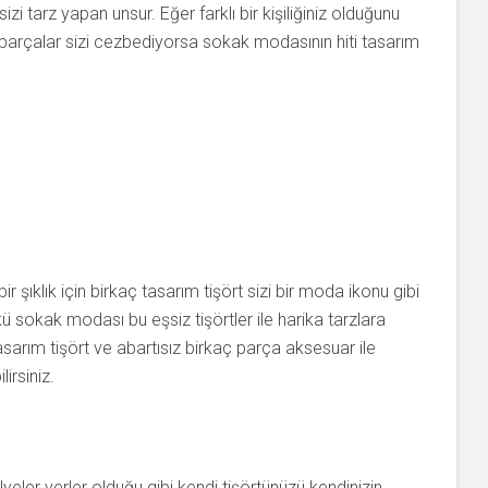
zi tarz yapan unsur. Eğer farklı bir kişiliğiniz olduğunu
rçalar sizi cezbediyorsa sokak modasının hiti tasarım
 şıklık için birkaç tasarım tişört sizi bir moda ikonu gibi
nkü sokak modası bu eşsiz tişörtler ile harika tarzlara
sarım tişört ve abartısız birkaç parça aksesuar ile
irsiniz.
yeler yerler olduğu gibi kendi tişörtünüzü kendinizin