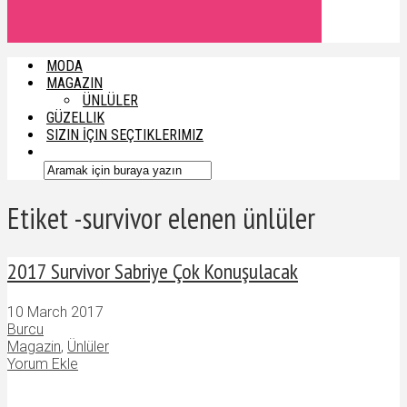
MODA
MAGAZIN
ÜNLÜLER
GÜZELLIK
SIZIN İÇIN SEÇTIKLERIMIZ
Etiket -survivor elenen ünlüler
2017 Survivor Sabriye Çok Konuşulacak
10 March 2017
Burcu
Magazin
,
Ünlüler
Yorum Ekle