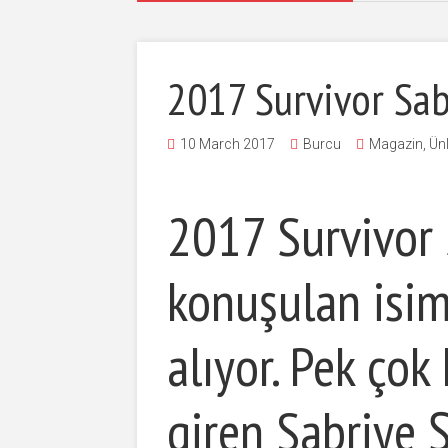
2017 Survivor Sa
10 March 2017
Burcu
Magazin
,
Ünl
2017 Survivor 
konuşulan isim
alıyor. Pek ço
giren Sabriye 