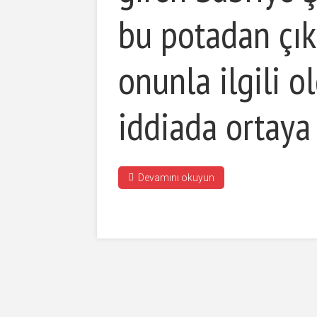
bu potadan çık
onunla ilgili o
iddiada ortaya 
Devamını okuyun