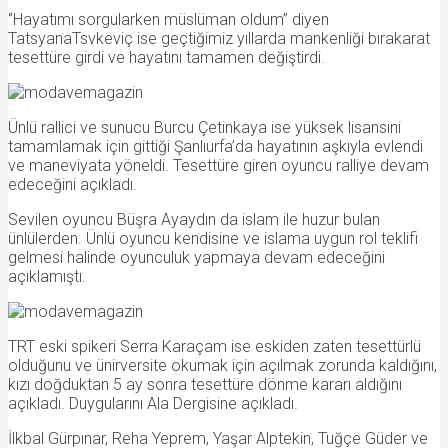
‘’Hayatımı sorgularken müslüman oldum’’ diyen
TatsyanaTsvkeviç ise geçtiğimiz yıllarda mankenliği bırakarat
tesettüre girdi ve hayatını tamamen değiştirdi.
Ünlü rallici ve sunucu Burcu Çetinkaya ise yüksek lisansini
tamamlamak için gittiği Şanlıurfa’da hayatının aşkıyla evlendi
ve maneviyata yöneldi. Tesettüre giren oyuncu ralliye devam
edeceğini açıkladı.
Sevilen oyuncu Büşra Ayaydın da islam ile huzur bulan
ünlülerden. Ünlü oyuncu kendisine ve islama uygun rol teklifi
gelmesi halinde oyunculuk yapmaya devam edeceğini
açıklamıştı.
TRT eski spikeri Serra Karaçam ise eskiden zaten tesettürlü
olduğunu ve ünirversite okumak için açılmak zorunda kaldığını,
kızı doğduktan 5 ay sonra tesettüre dönme kararı aldığını
açıkladı. Duygularını Ala Dergisine açıkladı.
İlkbal Gürpınar, Reha Yeprem, Yaşar Alptekin, Tuğçe Güder ve