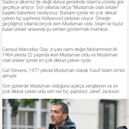
Sadece ülkemiz de değil dünya genelinde İslam’a yöneliş gün
geçtikçe artıyor. Son yıllarda sıkça ‘’Müslüman olan ünlüler’’
başlıklı haberlere rastlıyoruz. Bunların içinde en çok dikkat
çeken hiç şüphesiz Hollywood yıldızları oluyor. Örneğin
geçtiğimiz yıllarda birçok isim Müslüman oldu. İslam ile huzur
bulan ünlüler arasında şu isimleri göstermek mümkün:
Cassius Marcellus Clay Jr.yani namı değer Muhammed Ali
1964 yılında 22 yaşında iken Müslüman oldu ve Müslüman
olan ünlüler içinde en çok dikkat çeken oydu.
Cat Stevens, 1977 yılında Müslüman olarak Yusuf İslam ismini
almıştır.
Son günlerde Müslüman olduğunu açıkça sergileyen ve en
çok dikkat çeken ünlü isim ise hiç şüphesiz Janet Jackson.