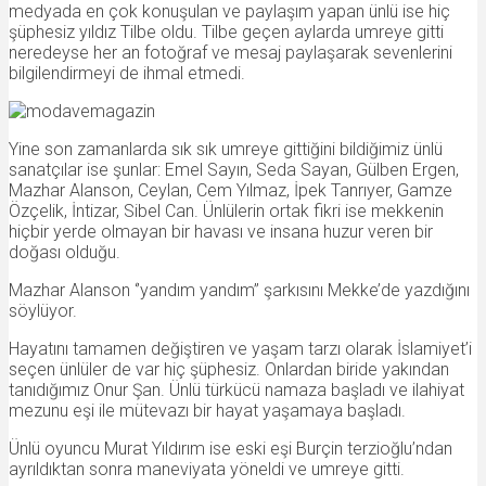
medyada en çok konuşulan ve paylaşım yapan ünlü ise hiç
şüphesiz yıldız Tilbe oldu. Tilbe geçen aylarda umreye gitti
neredeyse her an fotoğraf ve mesaj paylaşarak sevenlerini
bilgilendirmeyi de ihmal etmedi.
Yine son zamanlarda sık sık umreye gittiğini bildiğimiz ünlü
sanatçılar ise şunlar: Emel Sayın, Seda Sayan, Gülben Ergen,
Mazhar Alanson, Ceylan, Cem Yılmaz, İpek Tanrıyer, Gamze
Özçelik, İntizar, Sibel Can. Ünlülerin ortak fikri ise mekkenin
hiçbir yerde olmayan bir havası ve insana huzur veren bir
doğası olduğu.
Mazhar Alanson ‘’yandım yandım’’ şarkısını Mekke’de yazdığını
söylüyor.
Hayatını tamamen değiştiren ve yaşam tarzı olarak İslamiyet’i
seçen ünlüler de var hiç şüphesiz. Onlardan biride yakından
tanıdığımız Onur Şan. Ünlü türkücü namaza başladı ve ilahiyat
mezunu eşi ile mütevazı bir hayat yaşamaya başladı.
Ünlü oyuncu Murat Yıldırım ise eski eşi Burçin terzioğlu’ndan
ayrıldıktan sonra maneviyata yöneldi ve umreye gitti.