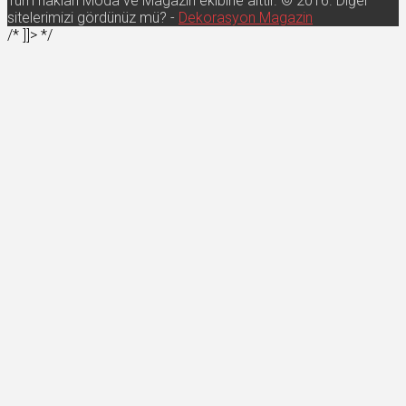
Tüm hakları Moda ve Magazin ekibine aittir. © 2016. Diğer
sitelerimizi gördünüz mü? -
Dekorasyon Magazin
/* ]]> */