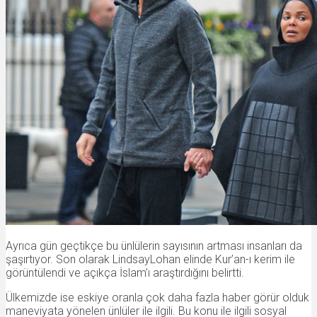
Ayrıca gün geçtikçe bu ünlülerin sayısının artması insanları da
şaşırtıyor. Son olarak LindsayLohan elinde Kur’an-ı kerim ile
görüntülendi ve açıkça İslam’ı araştırdığını belirtti.
Ülkemizde ise eskiye oranla çok daha fazla haber görür olduk
maneviyata yönelen ünlüler ile ilgili. Bu konu ile ilgili sosyal