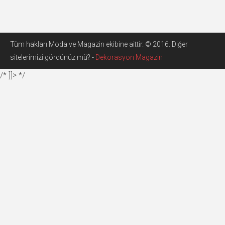
Tüm hakları Moda ve Magazin ekibine aittir. © 2016. Diğer
sitelerimizi gördünüz mü? -
Dekorasyon Magazin
/* ]]> */