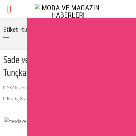
Etiket -tuğba tunçkaya sosyal medya hesapları
Sade ve Moda Kokulu Blogger: Tuğba
Tunçkaya
23 November 2016
Burcu
Moda
,
Sizin İçin Seçtiklerimiz
,
Ünlüler
Yorum Ekle