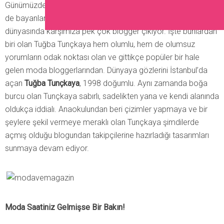
Günümüzde moda dünyasına dahil olmayan yok gibi. Özellikle
de bayanların sürekli olarak boy gösterdikleri moda
dünyasında karşımıza pek çok blogger çıkıyor. İşte bunlardan
biri olan Tuğba Tunçkaya hem olumlu, hem de olumsuz
yorumların odak noktası olan ve gittikçe popüler bir hale
gelen moda bloggerlarından. Dünyaya gözlerini İstanbul’da
açan
Tuğba Tunçkaya
, 1998 doğumlu. Aynı zamanda boğa
burcu olan Tunçkaya sabırlı, sadelikten yana ve kendi alanında
oldukça iddialı. Anaokulundan beri çizimler yapmaya ve bir
şeylere şekil vermeye meraklı olan Tunçkaya şimdilerde
açmış olduğu blogundan takipçilerine hazırladığı tasarımları
sunmaya devam ediyor.
Moda Saatiniz Gelmişse Bir Bakın!