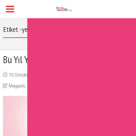
Etiket -yeni ünlü olan isimler
Bu Yıl Yıldızı Parlayan Ünlüler
15 October 2016
Burcu
Magazin
,
Sizin İçin Seçtiklerimiz
,
Ünlüler
Yorum Ekle