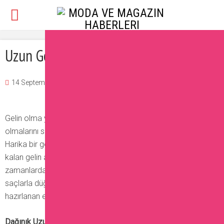
Uzun Gelin Saçı Modelleri
14 September 2016
Burcu
Güzellik
,
Saç
Yorum Ekle
Gelin olma yolunda gün sayan adayların düğün günü kusursuz
olmalarını sağlayan detaylardan biri de saç modelleri oluyor.
Harika bir gelin olmak adına saç modelleri arasında kararsız
kalan gelin adaylarının büyük bir çoğunluğu ise son
zamanlarda
uzun gelin saçı modelleri
deniyor. Rapunzel gibi
saçlarla düğününün gözdesi olmak isteyen gelin adayları için
hazırlanan en farklı modelleri ise sizler için bir araya getirdik.
Dağınık Uzun Saçlar İle Doğal Güzellik!