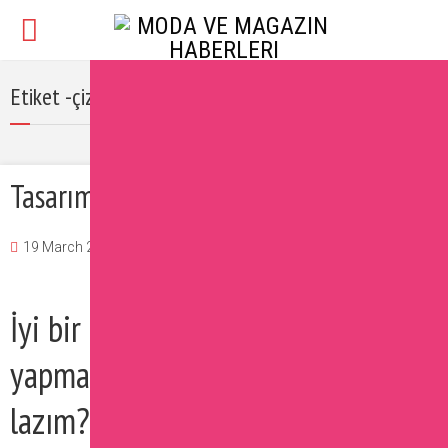
Etiket -çizim programları
Tasarımcı Olmak İçin İpuçları
19 March 2017
Burcu
Moda
Yorum Ekle
İyi bir tasarımcı olmak için ne
yapmak lazım, nereden başlamak
lazım? Tasarım dünyasına adım