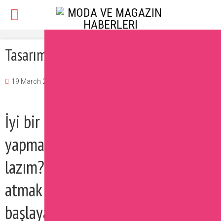
Tasarımcı Olmak İçin İpuçları
19 March 2017
Burcu
Moda
Yorum Ekle
İyi bir tasarımcı olmak için ne
yapmak lazım, nereden başlamak
lazım? Tasarım dünyasına adım
atmak isteyen ve nereden
başlayacağını bilmeyen belki de