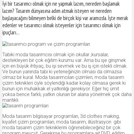
İyi bir tasarımcı olmak için ne yapmak lazım, nereden başlamak
lazım? Tasarım dünyasına adım atmak isteyen ve nereden
başlayacağını bilmeyen belki de birçok kişi var aramızda. İşte merak
edenler ve tasarımcı olmak isteyenler için tasarımcı olmak için
ipuçları…
Tabiki moda tasarımcısı olmak için okullar ,kursalar,
destekleyen bir çok eğitim kurumu var. Ama bu işe girişmek
için en büyük ihtiyaç, bu işi sevmek ve bu iş için istekli olmak.
Ve bunun yanında tabi ki yeteneğinizin olması da olmazsa
olmaz bir kural. Moda tasarımcıları çizimleri, moda tasarım
çizim teknikleri öyle söylendiği kadar kolay olmasa gerek ki
bunun için muhakkak el yatkınlığı gerekiyor. Eğer hiç ümit
yoksa bence farklı, yatkın olunan bir alana yönelmek çok daha
mantıklı.
Moda tasarım bilgisayar programları, 3d clothes making,
kıyafet çizim programları, moda tasarım, illüstrasyon gibi
moda tasarım çizim tekniklerini öğrenebileceğiniz bir çok
program mevcut. Gerekirse bu programlara ait DVD, eğitim