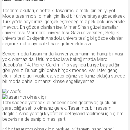
Tasarım okulları, elbette ki tasarımcı olmak için en iyi yol.
Moda tasarımcısı olmak için illaki bir üniversiteye gideceksek,
Türkiye’de hayalimizi gerçekleştireceğimiz pek çok üniversite
mevcut. En gözde olanları ise; Mimar Sinan güzel sanatlar
üniversitesi, Marmara üniversitesi, Gazi üniversitesi, Selçuk
üniversitesi, Eskişehir Anadolu üniversitesi gibi gözde olanları
seçmek daha ayrıcalıklı hale getirecektir sizi.
Bence moda tasarımında kariyer yapmanın herhangi bir yaşı
yok, olamaz da. Ünlü modacılara baktığımızda Marc
Jacobs’un 14, Pierre Cardin’in 15 yaşında bu işe başladığını
görüyoruz. Bunun gibi daha birçok modacı var. İster genç
olun, ister olgun yaşlarda, yeteneğiniz ve ilginiz olduğu sürece
bir moda dahisi olmanızı kimse engelleyemez.
Tabi sadece yetenek, el becerisinden geçmiyor, güçlü bir
yaratıcılığa sahip olmanız gerek. Tasarımcı, bir ressam
değildir. Ama yaptığı kıyafetleri detaylandırabilmesi için çizim
becerisine de sahip olması şart.
İyi bir tasarımcı olmak için renkleri iyi tanıyıp, hangi rengi