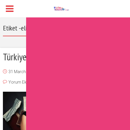
Etiket -elif şafak kitapları
Türkiye’nin En İyi Beş Kadın Yazarı
31 March 2017
Burcu
Sizin İçin Seçtiklerimiz
,
Ünlüler
Yorum Ekle