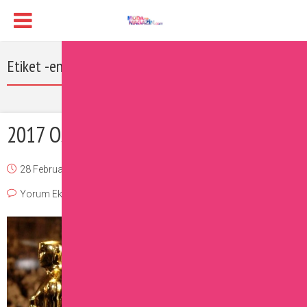
Etiket -en iyi kadın oyuncu
2017 Oscar Ödülleri Sahiplerini Buldu
28 February 2017
Burcu
Magazin
,
Moda
,
Ünlüler
Yorum Ekle