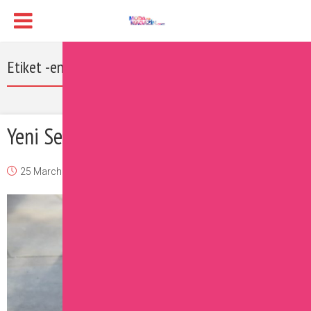
Etiket -en yeni ayakkabı trendleri
Yeni Sezonun En Hit Ayakkabıları
25 March 2017
Burcu
Moda
Yorum Ekle