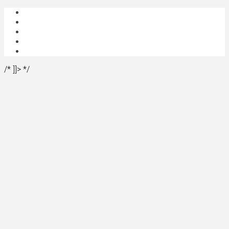
/* ]]> */