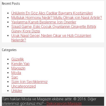
Recent Posts
Ünlülerin En Göz Alıcı Cadılar Bayramı Kostümüleri
Mutluluk Hormonu Nedir? Mutlu Olmak için Nasıl Artırılır?
Yaşlanma Karşıtı Beslenme İçin Öneriler
Squid Game, Eski Çocuk Oyunlarının Cinayetle Bittiği
Güney Kore Dizisi
Uçuk Nasıl Geçer, Neden Çıkar ve Hızlı Çözümleri
Nelerdir?
Categories
Güzellik
Kendin Yap
Magazin
Moda
Saç
Sizin İçin Seçtiklerimiz
Uncategorized
Ünlüler
Tüm hakları Moda ve Magazin ekibine aittir. © 2016. Diğer
sitelerimizi gördünüz mü? -
Dekorasyon Magazin