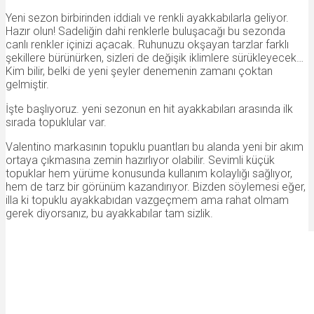
Yeni sezon birbirinden iddialı ve renkli ayakkabılarla geliyor.
Hazır olun! Sadeliğin dahi renklerle buluşacağı bu sezonda
canlı renkler içinizi açacak. Ruhunuzu okşayan tarzlar farklı
şekillere bürünürken, sizleri de değişik iklimlere sürükleyecek…
Kim bilir, belki de yeni şeyler denemenin zamanı çoktan
gelmiştir.
İşte başlıyoruz. yeni sezonun en hit ayakkabıları arasında ilk
sırada topuklular var.
Valentino markasının topuklu puantları bu alanda yeni bir akım
ortaya çıkmasına zemin hazırlıyor olabilir. Sevimli küçük
topuklar hem yürüme konusunda kullanım kolaylığı sağlıyor,
hem de tarz bir görünüm kazandırıyor. Bizden söylemesi eğer,
illa ki topuklu ayakkabıdan vazgeçmem ama rahat olmam
gerek diyorsanız, bu ayakkabılar tam sizlik.