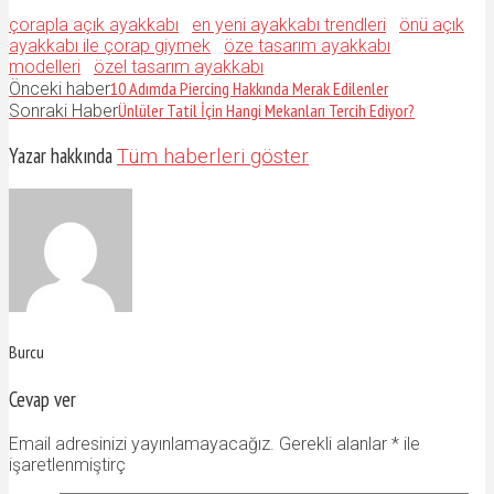
çorapla açık ayakkabı
en yeni ayakkabı trendleri
önü açık
ayakkabı ile çorap giymek
öze tasarım ayakkabı
modelleri
özel tasarım ayakkabı
10 Adımda Piercing Hakkında Merak Edilenler
Önceki haber
Ünlüler Tatil İçin Hangi Mekanları Tercih Ediyor?
Sonraki Haber
Yazar hakkında
Tüm haberleri göster
Burcu
Cevap ver
Email adresinizi yayınlamayacağız. Gerekli alanlar
*
ile
işaretlenmiştirç