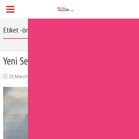
Etiket -önü açık ayakkabı ile çorap giymek
Yeni Sezonun En Hit Ayakkabıları
25 March 2017
Burcu
Moda
Yorum Ekle