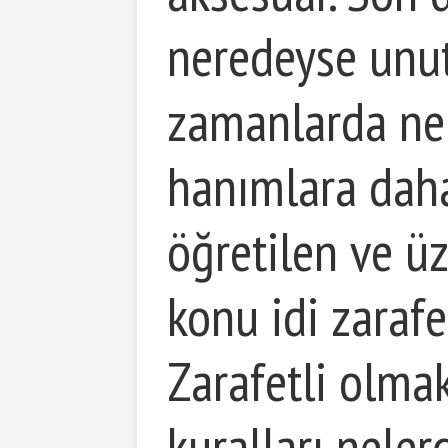
neredeyse unut
zamanlarda ne
hanımlara dah
öğretilen ve ü
konu idi zarafet
Zarafetli olmak
kuralları nelerd