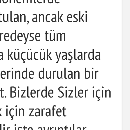
ulan, ancak eski
redeyse tüm
a küçücük yaşlarda
zerinde durulan bir
. Bizlerde Sizler için
 için zarafet
ir işte ayrıntılar…