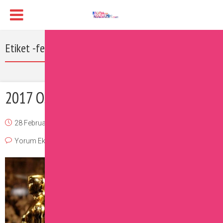
Etiket -fences filmi
2017 Oscar Ödülleri Sahiplerini Buldu
28 February 2017
Burcu
Magazin
,
Moda
,
Ünlüler
Yorum Ekle