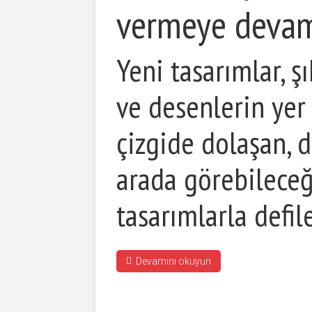
vermeye devam
Yeni tasarımlar, ş
ve desenlerin yer 
çizgide dolaşan, d
arada görebileceğ
tasarımlarla defil
Devamını okuyun