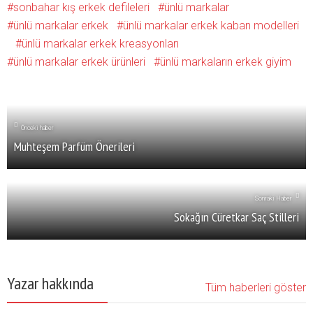
sonbahar kış erkek defileleri
ünlü markalar
ünlü markalar erkek
ünlü markalar erkek kaban modelleri
ünlü markalar erkek kreasyonları
ünlü markalar erkek ürünleri
ünlü markaların erkek giyim
Önceki haber
Muhteşem Parfüm Önerileri
Sonraki Haber
Sokağın Cüretkar Saç Stilleri
Yazar hakkında
Tüm haberleri göster