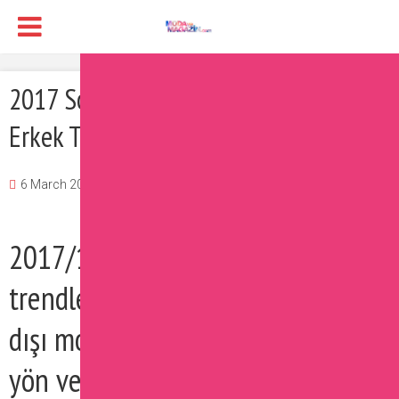
2017 Sonbahar Kış Defilelerinden
Erkek Trendleri
6 March 2017
Burcu
Moda
Yorum Ekle
2017/18 Sonbahar kış erkek
trendleri iddialı, modern ve sıra
dışı modelleriyle erkek modasına
yön vermeye devam ediyor.