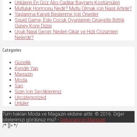
Ünlülerin En Göz Alıcı Cadılar Bayramı Kostümüleri
Mutluluk Hormonu Nedir? Mutlu Olmak için Nasıl Artırılır?
Yaşlanma Karşıtı Beslenme İçin Öneriler
Squid Game, Eski Çocuk Oyunlarının Cinayetle Bittiği
Güney Kore Dizisi
Uçuk Nasıl Geçer, Neden Çıkar ve Hızlı Çözümleri
Nelerdir?
Categories
Güzellik
Kendin Yap
Magazin
Moda
Saç
Sizin İçin Seçtiklerimiz
Uncategorized
Ünlüler
Tüm hakları Moda ve Magazin ekibine aittir. © 2016. Diğer
sitelerimizi gördünüz mü? -
Dekorasyon Magazin
/* ]]> */