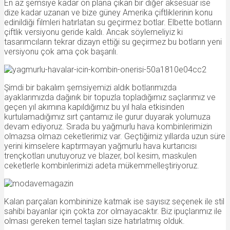
En az şemsiye kadar ön plana çıkan bir diğer aksesuar ise
dize kadar uzanan ve bize güney Amerika çiftliklerinin konu
edinildiği filmleri hatırlatan su geçirmez botlar. Elbette botların
çiftlik versiyonu geride kaldı. Ancak söylemeliyiz ki
tasarımcıların tekrar dizayn ettiği su geçirmez bu botların yeni
versiyonu çok ama çok başarılı.
Şimdi bir bakalım şemsiyemizi aldık botlarımızda
ayaklarımızda dağınık bir topuzla topladığımız saçlarımız ve
geçen yıl akımına kapıldığımız bu yıl hala etkisinden
kurtulamadığımız sırt çantamız ile gurur duyarak yolumuza
devam ediyoruz. Sırada bu yağmurlu hava kombinlerimizin
olmazsa olmazı ceketlerimiz var. Geçtiğimiz yıllarda uzun süre
yerini kimselere kaptırmayan yağmurlu hava kurtarıcısı
trençkotları unutuyoruz ve blazer, bol kesim, maskulen
ceketlerle kombinlerimizi adeta mükemmelleştiriyoruz.
Kalan parçaları kombininize katmak ise sayısız seçenek ile stil
sahibi bayanlar için çokta zor olmayacaktır. Biz ipuçlarımız ile
olması gereken temel taşları size hatırlatmış olduk.