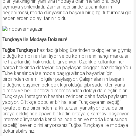
olan yatkınlığının yanı sıra modaya olan merakı onu blog
açmaya yönlendirdi. Zaman içerisinde tasarımlarının
beğenilmesi, moda dünyasında başarılı bir çizgi tutturması gibi
nedenlerden dolayı tanınır oldu.
Tunçkaya İle Modaya Dokunun!
Tuğba Tunçkaya
hazırladığı blog üzerinden takipçilerine giymiş
olduğu kombinleri tanıtıyor ve bu kombinlerin hangi markalar
ile hazırlandığı hakkında bilgi veriyor. Özellikle kullanılan her
parça hakkında detayları da paylaşan blogger, hazırladığı You
Tube kanalında ise moda başlığı altında bayanlar için
birbirinden önemli bilgiler paylaşıyor. Çalışmalarının başarılı
olduğunu düşünen pek çok kişi olduğu gibi sadelikten yana
olması ve belli bir tarzı olmamasından dolayı da eleştiri alan
Tunçkaya, Instagram hesabı üzerinden daha fazla paylaşım
yapıyor. Gittikçe popüler bir hal alan Tunçkaya’nın seçtiği
kıyafetler ise birbirinden farklı tarzları yansıtıyor olsa da bir
araya geldiğinde apayrı bir kadın ortaya çıkarmayı başarıyor.
İnternet dünyasında kendi halinde olan ve moda konusunda
sadeliği seven birini arıyorsanız Tuğba Tunçkaya ile modaya
dokunabilirsiniz.