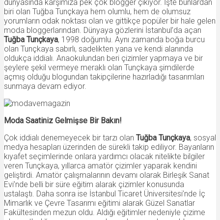
dünyasında karşımıza pek çok blogger çıkıyor. İşte bunlardan
biri olan Tuğba Tunçkaya hem olumlu, hem de olumsuz
yorumların odak noktası olan ve gittikçe popüler bir hale gelen
moda bloggerlarından. Dünyaya gözlerini İstanbul’da açan
Tuğba Tunçkaya
, 1998 doğumlu. Aynı zamanda boğa burcu
olan Tunçkaya sabırlı, sadelikten yana ve kendi alanında
oldukça iddialı. Anaokulundan beri çizimler yapmaya ve bir
şeylere şekil vermeye meraklı olan Tunçkaya şimdilerde
açmış olduğu blogundan takipçilerine hazırladığı tasarımları
sunmaya devam ediyor.
Moda Saatiniz Gelmişse Bir Bakın!
Çok iddialı denemeyecek bir tarzı olan
Tuğba Tunçkaya
, sosyal
medya hesapları üzerinden de sürekli takip ediliyor. Bayanların
kıyafet seçimlerinde onlara yardımcı olacak nitelikte bilgiler
veren Tunçkaya, yıllarca amatör çizimler yaparak kendini
geliştirdi. Amatör çalışmalarının devamı olarak Birleşik Sanat
Evi’nde belli bir süre eğitim alarak çizimler konusunda
ustalaştı. Daha sonra ise İstanbul Ticaret Üniversitesi’nde İç
Mimarlık ve Çevre Tasarımı eğitimi alarak Güzel Sanatlar
Fakültesinden mezun oldu. Aldığı eğitimler nedeniyle çizime