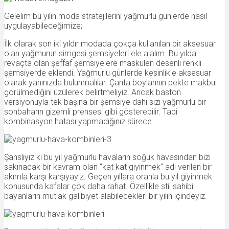
Gelelim bu yılın moda stratejilerini yağmurlu günlerde nasıl
uygulayabileceğimize;
İlk olarak son iki yıldır modada çokça kullanılan bir aksesuar
olan yağmurun simgesi şemsiyeleri ele alalım. Bu yılda
revaçta olan şeffaf şemsiyelere maskulen desenli renkli
şemsiyerde eklendi. Yağmurlu günlerde kesinlikle aksesuar
olarak yanınızda bulunmalılar. Çanta boylarının pekte makbul
görülmediğini üzülerek belirtmeliyiz. Ancak baston
versiyonuyla tek başına bir şemsiye dahi sizi yağmurlu bir
sonbaharın gizemli prensesi gibi gösterebilir. Tabi
kombinasyon hatası yapmadığınız sürece.
Şanslıyız ki bu yıl yağmurlu havaların soğuk havasından bizi
sakınacak bir kavram olan ‘’kat kat giyinmek’’ adı verilen bir
akımla karşı karşıyayız. Geçen yıllara oranla bu yıl giyinmek
konusunda kafalar çok daha rahat. Özellikle stil sahibi
bayanların mutlak galibiyet alabilecekleri bir yılın içindeyiz.