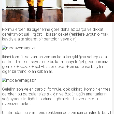
Formüllerden ilki diğerlerine göre daha az parça ve dikkat
gerektiriyor: şal + tşört + blazer ceket (renklere uygun olmak
kaydıyla alta sigaret bir pantolon veya cin)
İkinci formül ise zaman zaman kafa karışıklığına sebep olsa
da trend renkler sayesinde bu karmaşayı teğet geçebilirsiniz:
gömlek + kazak + şal +blazer ceket + en üstte ise bu yılın
diğer bir trendi olan kabanlar.
Gelelim son ve en çarpıcı formüle, çok dikkatli kombinlenmesi
gereken bu parçalar size şıklığın ve özgünlüğün anahtarlarını
sağlayacaktır: tişört + oduncu gömlek + blazer ceket +
oversized ceket.
Unutmadan bu yılın trend renklerini de sizin için araştırdık: bu yıl