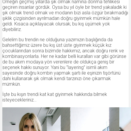
Örneğin geçmiş yıllarda şık olmak namına donma tehlikesi
geçiren insanlar gördük. Oysa bu yıl öyle bir trend yakaladık ki
şık olmak trend olmak ve modanın bizi asla özgür bırakmadığı
şıklık çizgisinden ayrılmadan doğru giyinmek mümkün hale
geldi. Kısaca açıklayacak olursak; bu kış üşümek yok
diyebiliriz.
Gelelim bu trendin ne olduğuna yazımızın başlığında da
bahsettiğimiz üzere bu kış üst üste giyinmek küçük kız
çocuklarından sonra bizimde hakkımız, ancak doğru renk ve
kombinasyonlarla. Her ne kadar belli kuralları var gibi görünse
de bu akım modaya yön verenlere de oldukça geniş bir
seçenek hakkı sunuyor. Yani bu ‘’layering’’ isimli akım
sayesinde doğru kombin yapmak şartı ile eşinizin tişörtünü
dahi kullanarak şık olmak kendi tarzınızı öne çıkarmak
mümkün.
İşte bu kışın trendi kat kat giyinmek hakkında bilmek
isteyecekleriniz…