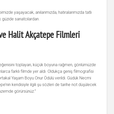
imizde yaşayacak, anılarımızda, hatıralarımızda tatlı
k güzide sanatcılardan.
ve Halit Akçatepe Filmleri
ma beğenisini toplayan, küçük boyuna rağmen, gönlümüzde
arca farklı filmde yer aldı. Oldukça geniş filmografisi
Portakal Yaşam Boyu Onur Ödülü verildi. Güdük Necmi
pe’nin kendisiyle ilgili şu sözleri de tarihe not düşülecek
nazemde görürsünüz.”