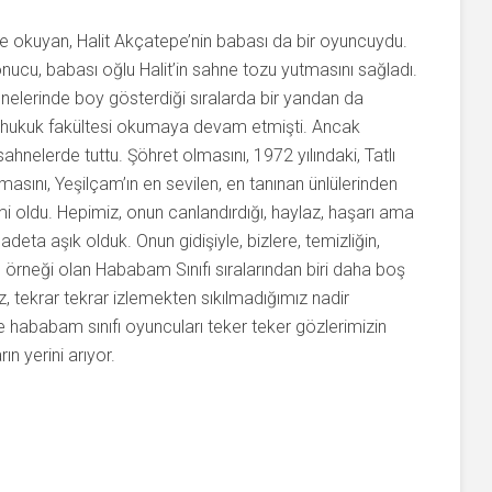
e okuyan, Halit Akçatepe’nin babası da bir oyuncuydu.
ucu, babası oğlu Halit’in sahne tozu yutmasını sağladı.
ahnelerinde boy gösterdiği sıralarda bir yandan da
da hukuk fakültesi okumaya devam etmişti. Ancak
hnelerde tuttu. Şöhret olmasını, 1972 yılındaki, Tatlı
rmasını, Yeşilçam’ın en sevilen, en tanınan ünlülerinden
mi oldu. Hepimiz, onun canlandırdığı, haylaz, haşarı ama
deta aşık olduk. Onun gidişiyle, bizlere, temizliğin,
l örneği olan Hababam Sınıfı sıralarından biri daha boş
 tekrar tekrar izlemekten sıkılmadığımız nadir
ve hababam sınıfı oyuncuları teker teker gözlerimizin
n yerini arıyor.