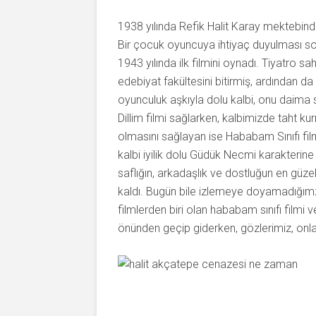
1938 yılında Refik Halit Karay mektebind
Bir çocuk oyuncuya ihtiyaç duyulması son
1943 yılında ilk filmini oynadı. Tiyatro s
edebiyat fakültesini bitirmiş, ardından 
oyunculuk aşkıyla dolu kalbi, onu daima sa
Dillim filmi sağlarken, kalbimizde taht ku
olmasını sağlayan ise Hababam Sınıfı fil
kalbi iyilik dolu Güdük Necmi karakterine a
saflığın, arkadaşlık ve dostluğun en güze
kaldı. Bugün bile izlemeye doyamadığımz,
filmlerden biri olan hababam sınıfı filmi 
önünden geçip giderken, gözlerimiz, onları