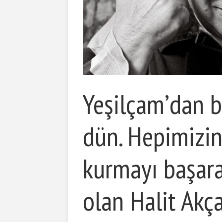
Yeşilçam’dan b
dün. Hepimizin
kurmayı başar
olan Halit Akç