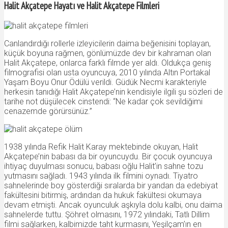
Halit Akçatepe Hayatı ve Halit Akçatepe Filmleri
Canlandırdığı rollerle izleyicilerin daima beğenisini toplayan,
küçük boyuna rağmen, gönlümüzde dev bir kahraman olan
Halit Akçatepe, onlarca farklı filmde yer aldı. Oldukça geniş
filmografisi olan usta oyuncuya, 2010 yılında Altın Portakal
Yaşam Boyu Onur Ödülü verildi. Güdük Necmi karakteriyle
herkesin tanıdığı Halit Akçatepe’nin kendisiyle ilgili şu sözleri de
tarihe not düşülecek cinstendi: “Ne kadar çok sevildiğimi
cenazemde görürsünüz.”
1938 yılında Refik Halit Karay mektebinde okuyan, Halit
Akçatepe’nin babası da bir oyuncuydu. Bir çocuk oyuncuya
ihtiyaç duyulması sonucu, babası oğlu Halit’in sahne tozu
yutmasını sağladı. 1943 yılında ilk filmini oynadı. Tiyatro
sahnelerinde boy gösterdiği sıralarda bir yandan da edebiyat
fakültesini bitirmiş, ardından da hukuk fakültesi okumaya
devam etmişti. Ancak oyunculuk aşkıyla dolu kalbi, onu daima
sahnelerde tuttu. Şöhret olmasını, 1972 yılındaki, Tatlı Dillim
filmi sağlarken, kalbimizde taht kurmasını, Yeşilçam’ın en