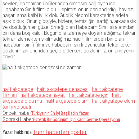
sevilen, en tanınan ünlülerinden olmasını sağlayan ise
Hababam Sınıfı filmi oldu. Hepimiz, onun canlandırdığı, haylaz,
haşarı ama kalbi iyilik dolu Güdük Necmi karakterine adeta
aşık olduk. Onun gidişiyle, bizlere, temizliğin, saflığın, arkadaşlık
ve dostluğun en güzel örneği olan Hababam Sınıfı sıralarından
biri daha boş kaldı. Bugün bile izlemeye doyamadığımz, tekrar
tekrar izlemekten sıkılmadığımız nadir filmlerden biri olan
hababam sınıfı filmi ve hababam sınıfı oyuncuları teker teker
gözlerimizin önünden geçip giderken, gözlerimiz, onların yerini
arıyor.
halit akçatepe
halit akçatepe cenazesi
halit akçatepe
filmleri
halit akçatepe hayatı
halit akçatepe için
halit
akçatepe öldü mü
halit akçatepe ölüm
halit akçatepe ölüm
tarihi ve saati
Türkiye’nin En İyi Beş Kadın Yazarı
Önceki haber
Estetik Bir Görünüm İçin Karın Germe Operasyonu
Sonraki Haber
Yazar hakkında
Tüm haberleri göster