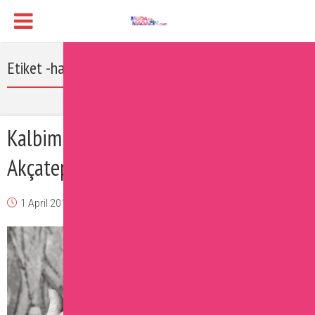
Etiket -halit akçatepe ölüm tarihi ve saati
Kalbimize Taht Kuran Halit
Akçatepe’ye Veda
1 April 2017
Burcu
Magazin
,
Ünlüler
Yorum Ekle