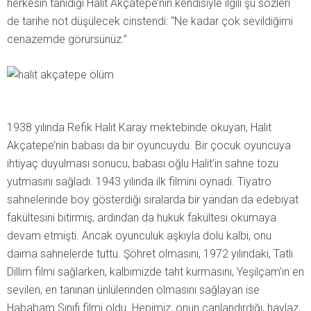
herkesin tanıdığı Halit Akçatepe’nin kendisiyle ilgili şu sözleri
de tarihe not düşülecek cinstendi: “Ne kadar çok sevildiğimi
cenazemde görürsünüz.”
1938 yılında Refik Halit Karay mektebinde okuyan, Halit
Akçatepe’nin babası da bir oyuncuydu. Bir çocuk oyuncuya
ihtiyaç duyulması sonucu, babası oğlu Halit’in sahne tozu
yutmasını sağladı. 1943 yılında ilk filmini oynadı. Tiyatro
sahnelerinde boy gösterdiği sıralarda bir yandan da edebiyat
fakültesini bitirmiş, ardından da hukuk fakültesi okumaya
devam etmişti. Ancak oyunculuk aşkıyla dolu kalbi, onu
daima sahnelerde tuttu. Şöhret olmasını, 1972 yılındaki, Tatlı
Dillim filmi sağlarken, kalbimizde taht kurmasını, Yeşilçam’ın en
sevilen, en tanınan ünlülerinden olmasını sağlayan ise
Hababam Sınıfı filmi oldu. Hepimiz, onun canlandırdığı, haylaz,