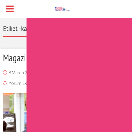
Etiket -kate moss çıplak fotoğraf
Magazin Dünyasında Neler Oluyor?
8 March 2017
Burcu
Magazin
,
Ünlüler
Yorum Ekle