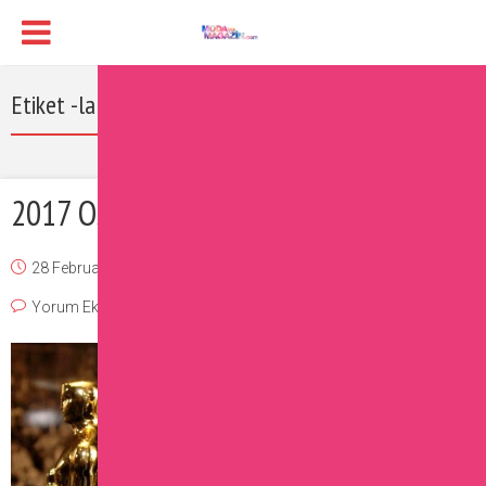
Etiket -la la land filmi
2017 Oscar Ödülleri Sahiplerini Buldu
28 February 2017
Burcu
Magazin
,
Moda
,
Ünlüler
Yorum Ekle