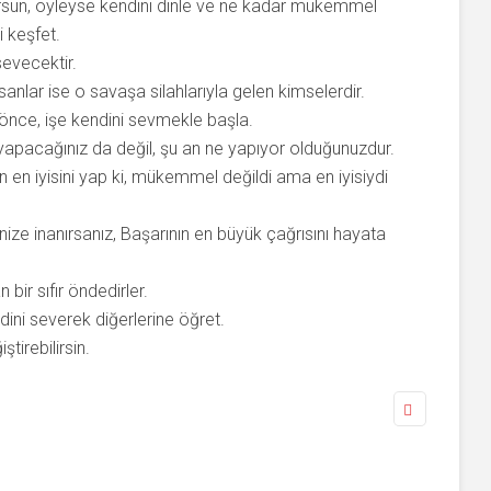
orsun, öyleyse kendini dinle ve ne kadar mükemmel
i keşfet.
sevecektir.
sanlar ise o savaşa silahlarıyla gelen kimselerdir.
nce, işe kendini sevmekle başla.
ne yapacağınız da değil, şu an ne yapıyor olduğunuzdur.
inin en iyisini yap ki, mükemmel değildi ama en iyisiydi
ize inanırsanız, Başarının en büyük çağrısını hayata
bir sıfır öndedirler.
dini severek diğerlerine öğret.
tirebilirsin.