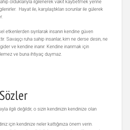
sahip olduklarıyla ilgilenerek vakit kaybetmek yerine
gilenirler. Hayat ile, karşılaştıkları sorunlar ile gülerek
r.
l etkenlerden sıyrılarak insanın kendine güven
tir. Savaşçı ruha sahip insanlar, kim ne derse desin, ne
 gider ve kendine inanır. Kendine inanmak için
klemez ve buna ihtiyaç duymaz.
 Sözler
a ilgili değildir, o sizin kendinizin kendinize olan
diniz için kendinize neler kattığınıza önem verin.