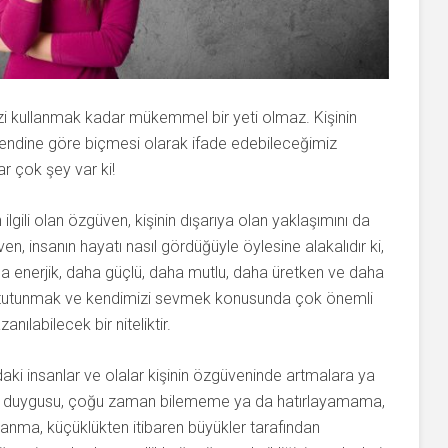
zi kullanmak kadar mükemmel bir yeti olmaz. Kişinin
kendine göre biçmesi olarak ifade edebileceğimiz
r çok şey var ki!
ilgili olan özgüven, kişinin dışarıya olan yaklaşımını da
n, insanın hayatı nasıl gördüğüyle öylesine alakalıdır ki,
ha enerjik, daha güçlü, daha mutlu, daha üretken ve daha
kı tutunmak ve kendimizi sevmek konusunda çok önemli
ılabilecek bir niteliktir.
daki insanlar ve olalar kişinin özgüveninde artmalara ya
zlık duygusu, çoğu zaman bilememe ya da hatırlayamama,
lanma, küçüklükten itibaren büyükler tarafından