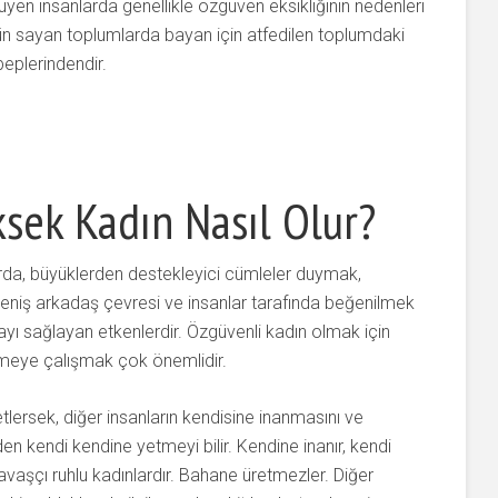
üyen insanlarda genellikle özgüven eksikliğinin nedenleri
üstün sayan toplumlarda bayan için atfedilen toplumdaki
beplerindendir.
sek Kadın Nasıl Olur?
rda, büyüklerden destekleyici cümleler duymak,
, geniş arkadaş çevresi ve insanlar tarafında beğenilmek
ı sağlayan etkenlerdir. Özgüvenli kadın olmak için
eye çalışmak çok önemlidir.
lersek, diğer insanların kendisine inanmasını ve
n kendi kendine yetmeyi bilir. Kendine inanır, kendi
savaşçı ruhlu kadınlardır. Bahane üretmezler. Diğer